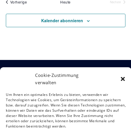
Veranstaltungen
Vorherige
Heute
Nächste
Veranstalt
Kalender abonnieren
Kontakt
Cookie-Zustimmung
Österreichische Gesellschaft für
verwalten
Neurorehabilitation
Siebensterngasse 31/8, 1070 Wien
Um Ihnen ein optimales Erlebnis zu bieten, verwenden wir
T: +43 (0)1 890 3474 – 950
Technologien wie Cookies, um Geräteinformationen zu speichern
E:
oegnr@studio12.at
bzw. darauf zuzugreifen. Wenn Sie diesen Technologien zustimmen,
können wir Daten wie das Surfverhalten oder eindeutige IDs auf
dieser Website verarbeiten. Wenn Sie Ihre Zustimmung nicht
erteilen oder zurückziehen, können bestimmte Merkmale und
Funktionen beeinträchtigt werden.