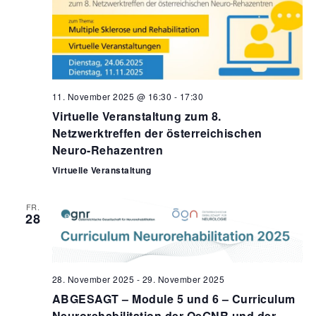
s
i
o
i
n
c
h
t
11. November 2025 @ 16:30
-
17:30
e
Virtuelle Veranstaltung zum 8.
n
Netzwerktreffen der österreichischen
,
Neuro-Rehazentren
N
Virtuelle Veranstaltung
a
FR.
v
28
i
g
a
28. November 2025
-
29. November 2025
t
ABGESAGT – Module 5 und 6 – Curriculum
Neurorehabilitation der OeGNR und der