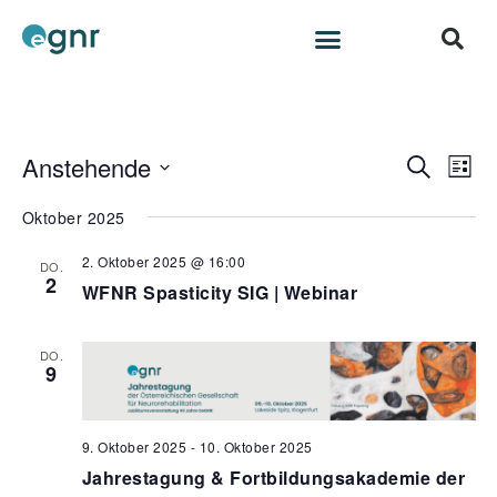
Anstehende
V
V
S
L
e
u
e
D
i
c
r
Oktober 2025
a
s
r
h
a
t
t
a
2. Oktober 2025 @ 16:00
e
DO.
n
e
u
2
WFNR Spasticity SIG | Webinar
n
s
m
s
t
w
a
DO.
t
ä
9
l
h
a
t
l
l
u
e
9. Oktober 2025
-
10. Oktober 2025
t
n
n
Jahrestagung & Fortbildungsakademie der
g