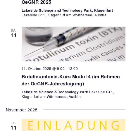
u
.
OeGNR 2025
A
n
Lakeside Science and Technology Park, Klagenfurt
n
Lakeside B11, Klagenfurt am Wörthersee, Austria
g
s
e
i
SA.
n
11
c
S
h
t
u
e
c
n
11. Oktober 2025 @ 9:00
-
12:00
h
-
Botulinumtoxin-Kurs Modul 4 (im Rahmen
e
N
der OeGNR-Jahrestagung)
u
a
Lakeside Science & Technology Park
Lakeside B11,
v
n
Klagenfurt am Wörthersee, Austria
i
d
g
November 2025
A
a
n
DI.
t
11