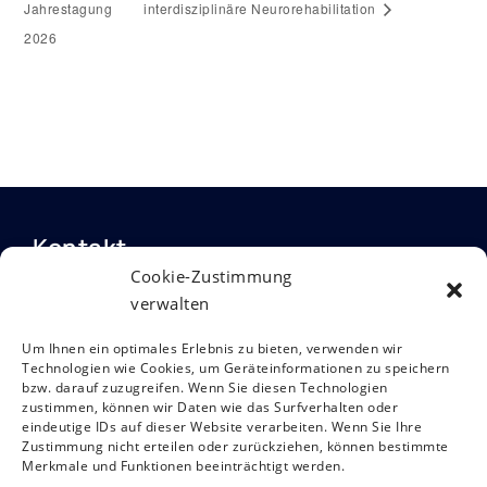
Jahrestagung
interdisziplinäre Neurorehabilitation
2026
Kontakt
Österreichische Gesellschaft für
Cookie-Zustimmung
Neurorehabilitation
Siebensterngasse 31/8, 1070 Wien
verwalten
T: +43 (0)1 890 3474 – 950
E:
oegnr@studio12.at
Um Ihnen ein optimales Erlebnis zu bieten, verwenden wir
Technologien wie Cookies, um Geräteinformationen zu speichern
bzw. darauf zuzugreifen. Wenn Sie diesen Technologien
zustimmen, können wir Daten wie das Surfverhalten oder
eindeutige IDs auf dieser Website verarbeiten. Wenn Sie Ihre
Rechtliches
Zustimmung nicht erteilen oder zurückziehen, können bestimmte
Merkmale und Funktionen beeinträchtigt werden.
Impressum