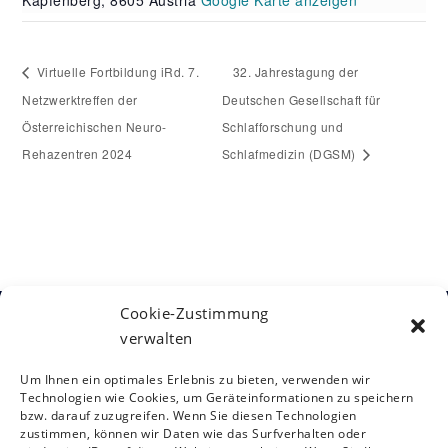
Virtuelle Fortbildung iRd. 7.
32. Jahrestagung der
Netzwerktreffen der
Deutschen Gesellschaft für
Österreichischen Neuro-
Schlafforschung und
Rehazentren 2024
Schlafmedizin (DGSM)
Cookie-Zustimmung
verwalten
Kontakt
Österreichische Gesellschaft für
Um Ihnen ein optimales Erlebnis zu bieten, verwenden wir
Neurorehabilitation
Siebensterngasse 31/8, 1070 Wien
Technologien wie Cookies, um Geräteinformationen zu speichern
T: +43 (0)1 890 3474 – 950
bzw. darauf zuzugreifen. Wenn Sie diesen Technologien
zustimmen, können wir Daten wie das Surfverhalten oder
E:
oegnr@studio12.at