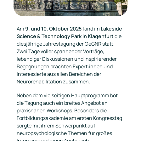
Am
9. und 10. Oktober 2025
fand im
Lakeside
Science & Technology Park in Klagenfurt
die
diesjährige Jahrestagung der OeGNR statt.
Zwei Tage voller spannender Vorträge,
lebendiger Diskussionen und inspirierender
Begegnungen brachten Expert:innen und
Interessierte aus allen Bereichen der
Neurorehabilitation zusammen.
Neben dem vielseitigen Hauptprogramm bot
die Tagung auch ein breites Angebot an
praxisnahen Workshops. Besonders die
Fortbildungsakademie am ersten Kongresstag
sorgte mit ihrem Schwerpunkt auf
neuropsychologische Themen für großes
Interesse und regen Austausch.