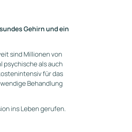
esundes Gehirn und ein
it sind Millionen von
l psychische als auch
ostenintensiv für das
notwendige Behandlung
ion ins Leben gerufen.