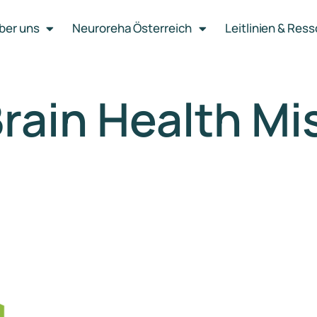
ber uns
Neuroreha Österreich
Leitlinien & Res
rain Health Mi