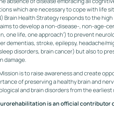
the absence of disease embracing all cognitiv
tions which are necessary to cope with life s
 Brain Health Strategy responds to the high
It aims to develop a non-disease-, non-age-ce
n, one life, one approach’) to prevent neurolo
er dementias, stroke, epilepsy, headache/mig
 sleep disorders, brain cancer) but also to pr
in damage.
 Mission is to raise awareness and create oppo
rtance of preserving a healthy brain and ner
ological and brain disorders from the earlies
rorehabilitation is an official contributor 