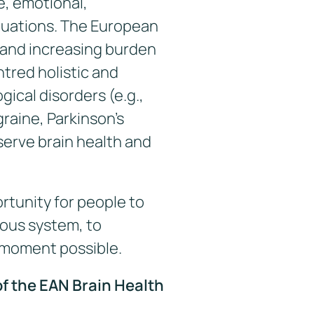
e, emotional,
ituations. The European
 and increasing burden
ntred holistic and
gical disorders (e.g.,
raine, Parkinson’s
eserve brain health and
rtunity for people to
vous system, to
t moment possible.
of the EAN Brain Health