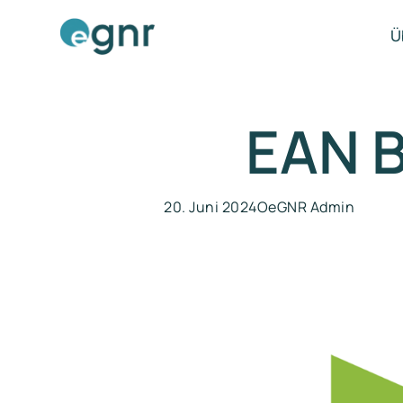
Ü
EAN B
20. Juni 2024
OeGNR Admin