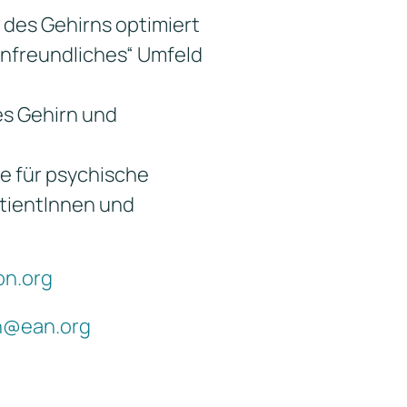
 des Gehirns optimiert
rnfreundliches“ Umfeld
es Gehirn und
e für psychische
atientInnen und
on.org
n@ean.org