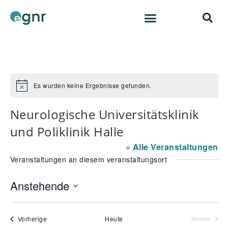
Es wurden keine Ergebnisse gefunden.
H
i
n
Neurologische Universitätsklinik
w
e
und Poliklinik Halle
i
s
« Alle Veranstaltungen
Veranstaltungen an diesem veranstaltungsort
Anstehende
D
a
Veranstaltungen
Vorherige
Heute
Nächste
t
Veranstalt