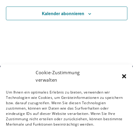
u
m
Kalender abonnieren
w
ä
h
l
e
n
.
Cookie-Zustimmung
verwalten
Kontakt
Österreichische Gesellschaft für
Um Ihnen ein optimales Erlebnis zu bieten, verwenden wir
Neurorehabilitation
Siebensterngasse 31/8, 1070 Wien
Technologien wie Cookies, um Geräteinformationen zu speichern
T: +43 (0)1 890 3474 – 950
bzw. darauf zuzugreifen. Wenn Sie diesen Technologien
zustimmen, können wir Daten wie das Surfverhalten oder
E:
oegnr@studio12.at
eindeutige IDs auf dieser Website verarbeiten. Wenn Sie Ihre
Zustimmung nicht erteilen oder zurückziehen, können bestimmte
Merkmale und Funktionen beeinträchtigt werden.