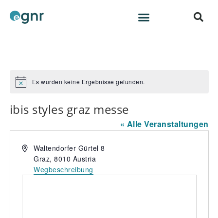
Es wurden keine Ergebnisse gefunden.
H
i
n
ibis styles graz messe
w
e
« Alle Veranstaltungen
i
s
A
Waltendorfer Gürtel 8
d
Graz
,
8010
Austria
r
Wegbeschreibung
e
s
s
e