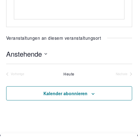
Veranstaltungen an diesem veranstaltungsort
Anstehende
D
a
Heute
Vorherige
Nächste
t
Veranstaltungen
Veranstalt
u
m
Kalender abonnieren
w
ä
h
l
e