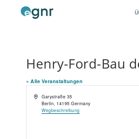
Ü
Henry-Ford-Bau de
« Alle Veranstaltungen
A
Garystraße 35
d
Berlin
,
14195
Germany
r
Wegbeschreibung
e
s
s
e