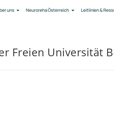
ber uns
Neuroreha Österreich
Leitlinien & Res
r Freien Universität B