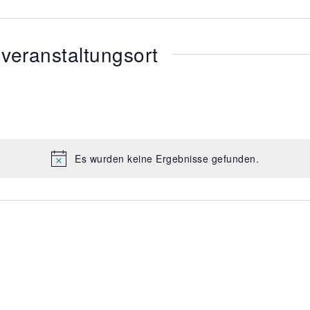
veranstaltungsort
Es wurden keine Ergebnisse gefunden.
H
i
n
w
e
i
s