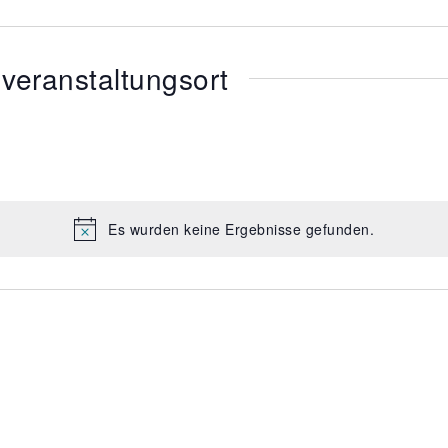
veranstaltungsort
Es wurden keine Ergebnisse gefunden.
H
i
n
w
e
i
s