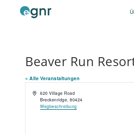
Ü
Beaver Run Resor
« Alle Veranstaltungen
A
620 Village Road
d
Breckenridge
,
80424
r
Wegbeschreibung
e
s
s
e