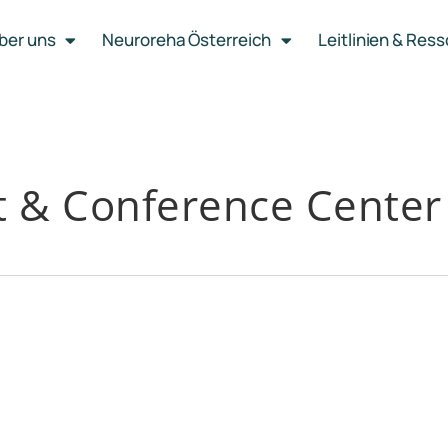
ber uns
Neuroreha Österreich
Leitlinien & Res
t & Conference Center