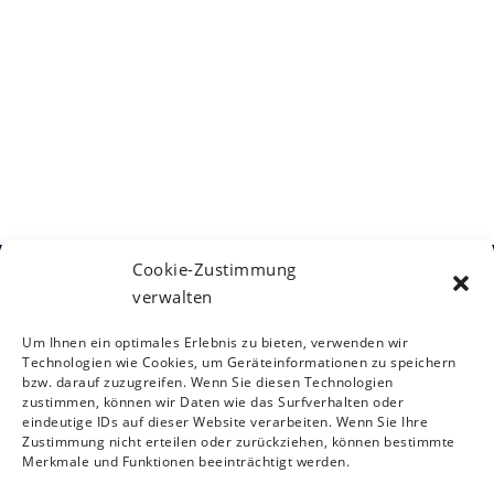
t
l
l
u
e
t
n
n
u
g
.
A
n
n
g
s
e
i
n
c
S
h
Cookie-Zustimmung
t
u
verwalten
Kontakt
e
c
Österreichische Gesellschaft für
n
Um Ihnen ein optimales Erlebnis zu bieten, verwenden wir
Neurorehabilitation
h
Siebensterngasse 31/8, 1070 Wien
-
Technologien wie Cookies, um Geräteinformationen zu speichern
T: +43 (0)1 890 3474 – 950
bzw. darauf zuzugreifen. Wenn Sie diesen Technologien
e
N
zustimmen, können wir Daten wie das Surfverhalten oder
E:
oegnr@studio12.at
u
a
eindeutige IDs auf dieser Website verarbeiten. Wenn Sie Ihre
Zustimmung nicht erteilen oder zurückziehen, können bestimmte
v
n
Merkmale und Funktionen beeinträchtigt werden.
i
d