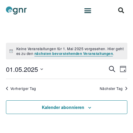
Keine Veranstaltungen für 1. Mai 2025 vorgesehen. Hier geht
H
es zu den
nächsten bevorstehenden Veranstaltungen
.
i
n
01.05.2025
V
V
w
S
T
e
e
u
e
D
i
a
c
s
r
a
g
r
h
Vorheriger Tag
Nächster Tag
a
t
a
e
n
u
n
s
m
Kalender abonnieren
s
t
w
a
t
ä
l
h
a