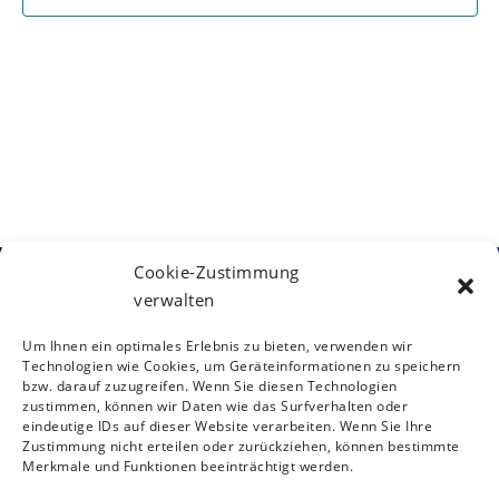
s
t
w
a
t
ä
l
h
a
t
l
l
u
e
t
n
n
u
g
.
A
n
n
g
s
Cookie-Zustimmung
e
i
verwalten
Kontakt
n
c
Österreichische Gesellschaft für
S
h
Um Ihnen ein optimales Erlebnis zu bieten, verwenden wir
Neurorehabilitation
Siebensterngasse 31/8, 1070 Wien
Technologien wie Cookies, um Geräteinformationen zu speichern
t
u
T: +43 (0)1 890 3474 – 950
bzw. darauf zuzugreifen. Wenn Sie diesen Technologien
e
zustimmen, können wir Daten wie das Surfverhalten oder
c
E:
oegnr@studio12.at
n
eindeutige IDs auf dieser Website verarbeiten. Wenn Sie Ihre
h
Zustimmung nicht erteilen oder zurückziehen, können bestimmte
-
Merkmale und Funktionen beeinträchtigt werden.
e
N