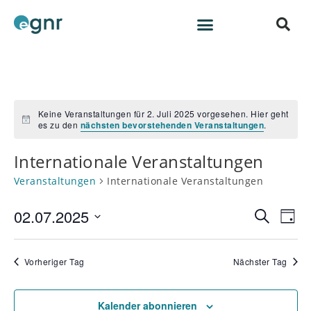
Keine Veranstaltungen für 2. Juli 2025 vorgesehen. Hier geht
H
es zu den
nächsten bevorstehenden Veranstaltungen
.
i
n
Internationale Veranstaltungen
w
e
i
Veranstaltungen
Internationale Veranstaltungen
s
02.07.2025
V
V
S
T
e
u
e
D
a
c
r
a
g
r
h
Vorheriger Tag
Nächster Tag
a
t
a
e
n
u
n
s
m
Kalender abonnieren