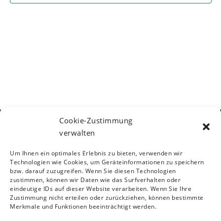
s
t
w
a
t
ä
l
h
a
t
l
l
u
e
t
n
n
u
g
.
A
n
n
g
s
e
Cookie-Zustimmung
i
verwalten
n
Kontakt
c
Österreichische Gesellschaft für
S
h
Um Ihnen ein optimales Erlebnis zu bieten, verwenden wir
Neurorehabilitation
Siebensterngasse 31/8, 1070 Wien
t
Technologien wie Cookies, um Geräteinformationen zu speichern
u
T: +43 (0)1 890 3474 – 950
bzw. darauf zuzugreifen. Wenn Sie diesen Technologien
e
c
zustimmen, können wir Daten wie das Surfverhalten oder
E:
oegnr@studio12.at
n
eindeutige IDs auf dieser Website verarbeiten. Wenn Sie Ihre
h
-
Zustimmung nicht erteilen oder zurückziehen, können bestimmte
Merkmale und Funktionen beeinträchtigt werden.
e
N