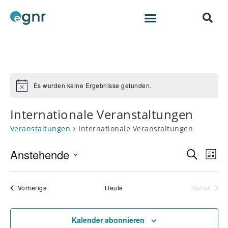
Es wurden keine Ergebnisse gefunden.
H
i
n
Internationale Veranstaltungen
w
e
Veranstaltungen
Internationale Veranstaltungen
i
s
Anstehende
V
V
S
L
e
u
e
D
i
c
r
a
s
r
h
Veranstaltungen
Vorherige
Heute
Nächste
a
t
t
Veranstalt
a
e
n
e
u
n
s
m
Kalender abonnieren