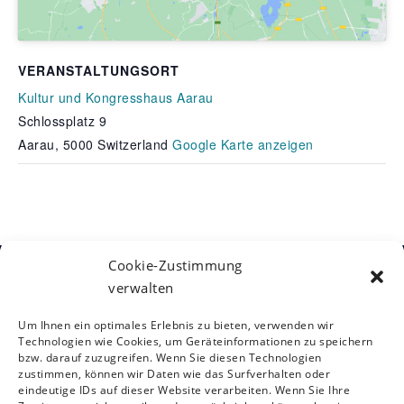
VERANSTALTUNGSORT
Kultur und Kongresshaus Aarau
Schlossplatz 9
Aarau
,
5000
Switzerland
Google Karte anzeigen
Cookie-Zustimmung
verwalten
Kontakt
Österreichische Gesellschaft für
Um Ihnen ein optimales Erlebnis zu bieten, verwenden wir
Neurorehabilitation
Siebensterngasse 31/8, 1070 Wien
Technologien wie Cookies, um Geräteinformationen zu speichern
T: +43 (0)1 890 3474 – 950
bzw. darauf zuzugreifen. Wenn Sie diesen Technologien
zustimmen, können wir Daten wie das Surfverhalten oder
E:
oegnr@studio12.at
eindeutige IDs auf dieser Website verarbeiten. Wenn Sie Ihre