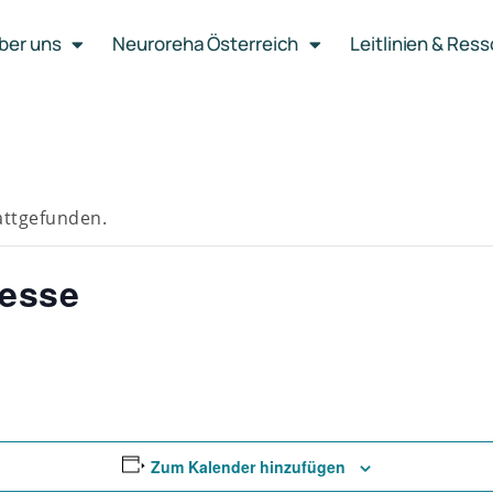
ber uns
Neuroreha Österreich
Leitlinien & Res
attgefunden.
messe
Zum Kalender hinzufügen