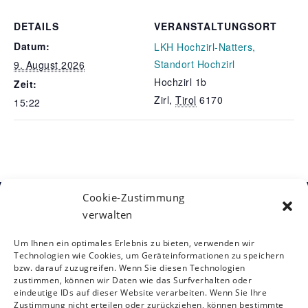
DETAILS
VERANSTALTUNGSORT
Datum:
LKH Hochzirl-Natters,
Standort Hochzirl
9. August 2026
Hochzirl 1b
Zeit:
Zirl
,
Tirol
6170
15:22
Cookie-Zustimmung
verwalten
Kontakt
Österreichische Gesellschaft für
Um Ihnen ein optimales Erlebnis zu bieten, verwenden wir
Neurorehabilitation
Siebensterngasse 31/8, 1070 Wien
Technologien wie Cookies, um Geräteinformationen zu speichern
T: +43 (0)1 890 3474 – 950
bzw. darauf zuzugreifen. Wenn Sie diesen Technologien
zustimmen, können wir Daten wie das Surfverhalten oder
E:
oegnr@studio12.at
eindeutige IDs auf dieser Website verarbeiten. Wenn Sie Ihre
Zustimmung nicht erteilen oder zurückziehen, können bestimmte